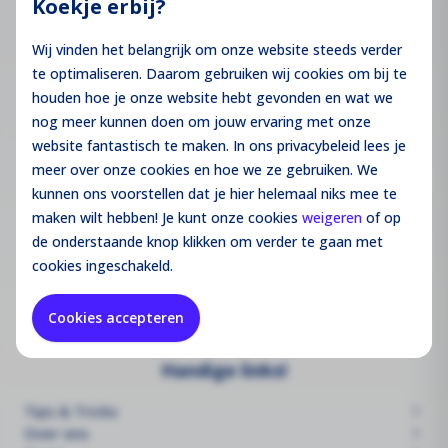
Koekje erbij?
info@groothandelsolar.com
Wij vinden het belangrijk om onze website steeds verder
+3185 301 52 31
te optimaliseren. Daarom gebruiken wij cookies om bij te
KvK:
85977012
houden hoe je onze website hebt gevonden en wat we
BTW:
NL863814505B01
nog meer kunnen doen om jouw ervaring met onze
website fantastisch te maken. In ons privacybeleid lees je
meer over onze cookies en hoe we ze gebruiken. We
Hoofdkantoor
kunnen ons voorstellen dat je hier helemaal niks mee te
Marwijksoord 7
9448 XA, Marwijksoord
maken wilt hebben! Je kunt onze cookies
weigeren
of op
de onderstaande knop klikken om verder te gaan met
cookies ingeschakeld.
Magazijn
Marwijksoord 4a
9448 XA, Marwijksoord
Cookies accepteren
Handige links!
Tips & Tricks
Over ons