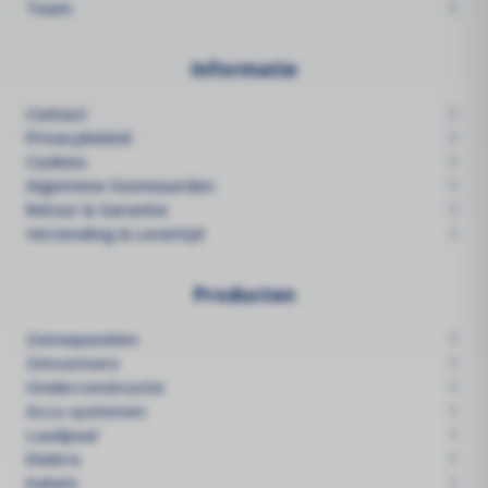
Team
Informatie
Contact
Privacybeleid
Cookies
Algemene Voorwaarden
Retour & Garantie
Verzending & Levertijd
Producten
Zonnepanelen
Omvormers
Onderconstructie
Accu systemen
Laadpaal
Elektra
Kabels