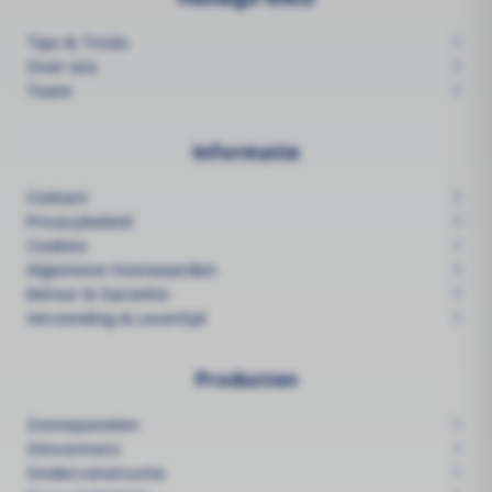
Tips & Tricks
Over ons
Team
Informatie
Contact
Privacybeleid
Cookies
Algemene Voorwaarden
Retour & Garantie
Verzending & Levertijd
Producten
Zonnepanelen
Omvormers
Onderconstructie