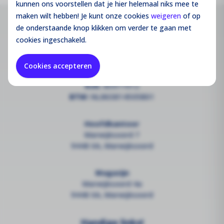
kunnen ons voorstellen dat je hier helemaal niks mee te
maken wilt hebben! Je kunt onze cookies
weigeren
of op
de onderstaande knop klikken om verder te gaan met
Contact
cookies ingeschakeld.
info@groothandelsolar.com
Cookies accepteren
+3185 301 52 31
KvK:
85977012
BTW:
NL863814505B01
Hoofdkantoor
Marwijksoord 7
9448 XA, Marwijksoord
Magazijn
Marwijksoord 4a
9448 XA, Marwijksoord
Handige links!