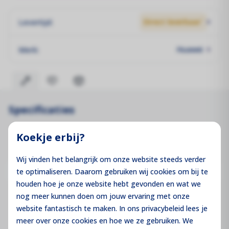
Levertijd:
Direct leverbaar`
Merk:
Huawei
Specificaties
Koekje erbij?
Productcode
G4700-1000
Wij vinden het belangrijk om onze website steeds verder
Merk
Huawei
te optimaliseren. Daarom gebruiken wij cookies om bij te
houden hoe je onze website hebt gevonden en wat we
nog meer kunnen doen om jouw ervaring met onze
Levertijd
Direct leverbaar
website fantastisch te maken. In ons privacybeleid lees je
meer over onze cookies en hoe we ze gebruiken. We