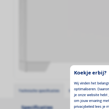
Koekje erbij?
Wij vinden het belang
optimaliseren. Daaro
Technische specificaties
Reviews
Pakket sa
je onze website heb
om jouw ervaring met
Specificaties
privacybeleid lees je