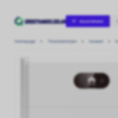
Assortiment
Verwarmen / Koelen
Homepage
Thuisbatterijen
Huawei
H