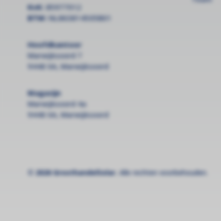
KvK:
85977012
BTW:
NL863814505B01
Hoofdkantoor
Marwijksoord 7
9448 XA, Marwijksoord
Magazijn
Marwijksoord 4a
9448 XA, Marwijksoord
© 2026 GroothandelSolar.
Alle rechten voorbehouden.