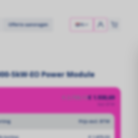
Offerte aanvragen
NL
00-5kW-EO Power Module
€ 2.758,13
€ 1.930,69
Excl. BTW
rting
Prijs excl. BTW
% korting
€ 1.875,53