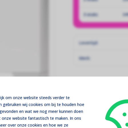
3 stuks
34
Levertijd:
Merk:
rijk om onze website steeds verder te
m gebruiken wij cookies om bij te houden hoe
menstellen
t gevonden en wat we nog meer kunnen doen
 onze website fantastisch te maken. In ons
 meer over onze cookies en hoe we ze