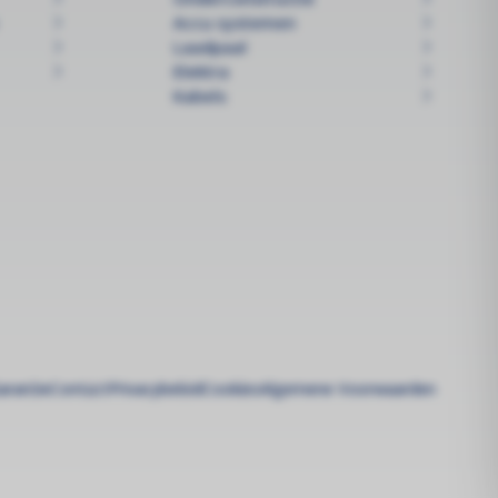
Accu systemen
Laadpaal
Elektra
Kabels
arantie
Contact
Privacybeleid
Cookies
Algemene Voorwaarden