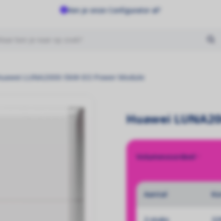
Ken je onze Configurator al?
Geen producten gevonden
uawei LUNA2000-5kW-EO Power Module
Huawei LUNA20
Volumevoordeel
Aantal
Ko
2 stuks
32