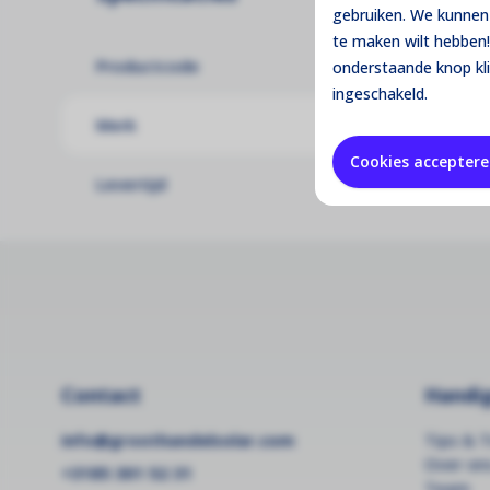
gebruiken. We kunnen 
te maken wilt hebben!
Productcode
G4
onderstaande knop kl
ingeschakeld.
Merk
Hu
Cookies accepter
Levertijd
Dir
Contact
Handig
info@groothandelsolar.com
Tips & T
Over on
+3185 301 52 31
Team