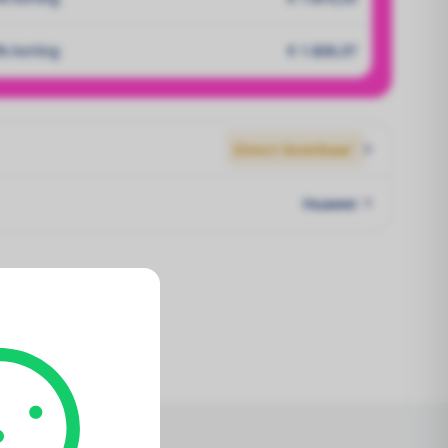
% korting
€ 1.820,37
Direct leverbaar`
Huawei