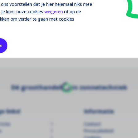
ons voorstellen dat je hier helemaal niks mee
 Je kunt onze cookies
weigeren
of op de
700-0001
ikken om verder te gaan met cookies
awei
en
ect leverbaar
Dé groothandel
in zonnetechniek
e links!
Informatie
ricks
Contact
s
Privacybeleid
Cookies