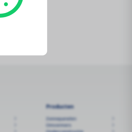
Producten
Zonnepanelen
Omvormers
Onderconstructie