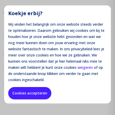
Koekje erbij?
Belangrijkste kenmerken:
•
Koelcapaciteit:
2,6 kW, perfect voor kleinere ruimtes
Wij vinden het belangrijk om onze website steeds verder
te optimaliseren. Daarom gebruiken wij cookies om bij te
•
Verwarmingscapaciteit:
2,8 kW, voor comfort in elk
houden hoe je onze website hebt gevonden en wat we
seizoen
nog meer kunnen doen om jouw ervaring met onze
•
Invertertechnologie:
energiezuinige en efficiënte
website fantastisch te maken. In ons privacybeleid lees je
prestaties
meer over onze cookies en hoe we ze gebruiken. We
kunnen ons voorstellen dat je hier helemaal niks mee te
•
Laag geluidsniveau:
ideaal voor slaapkamers en stille
maken wilt hebben! Je kunt onze cookies
weigeren
of op
werkomgevingen
de onderstaande knop klikken om verder te gaan met
•
Modern en compact design:
past naadloos in elk
cookies ingeschakeld.
interieur
Cookies accepteren
•
Slimme bediening:
compatibel met optionele WiFi-
module