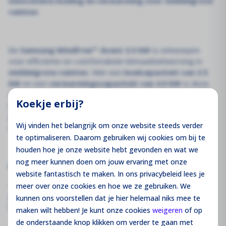
Innovatieve koeling en verwarming voor middelgrote
ruimtes
De
Samsung WindFree™ Avant 3.5 kW
is ontworpen
voor efficiënte en comfortabele klimaatbeheersing in
middelgrote ruimtes
. Met een
koelcapaciteit van 3.5
kW
en een
verwarmingscapaciteit van 4.0 kW
is deze
airconditioner perfect geschikt voor ruimtes tot
35 m²
.
Koekje erbij?
Dankzij de
WindFree™-technologie
wordt lucht
gelijkmatig verdeeld
zonder hinderlijke luchtstromen
,
Wij vinden het belangrijk om onze website steeds verder
wat zorgt voor ultiem comfort in uw woning of kantoor.
te optimaliseren. Daarom gebruiken wij cookies om bij te
houden hoe je onze website hebt gevonden en wat we
nog meer kunnen doen om jouw ervaring met onze
Belangrijkste kenmerken:
website fantastisch te maken. In ons privacybeleid lees je
•
Tochtvrije WindFree™-technologie
voor een
meer over onze cookies en hoe we ze gebruiken. We
gelijkmatige luchtverdeling zonder voelbare
kunnen ons voorstellen dat je hier helemaal niks mee te
luchtstromen
maken wilt hebben! Je kunt onze cookies
weigeren
of op
de onderstaande knop klikken om verder te gaan met