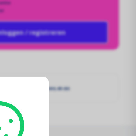
antie
it
nloggen / registreren
Solar 435Wp JKM435N-54HL4R-BK