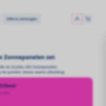
Offerte aanvragen
0x Zonnepanelen set
e uit 20 Jinko 435 Zonnepanelen.
op de panelen. Mooie zwarte afwerking.
chtbaar
e zien