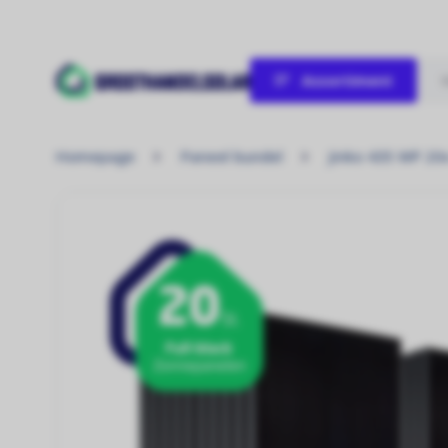
Assortiment
Verwarmen / Koelen
Homepage
Paneel bundel
Jinko 435 WP 20