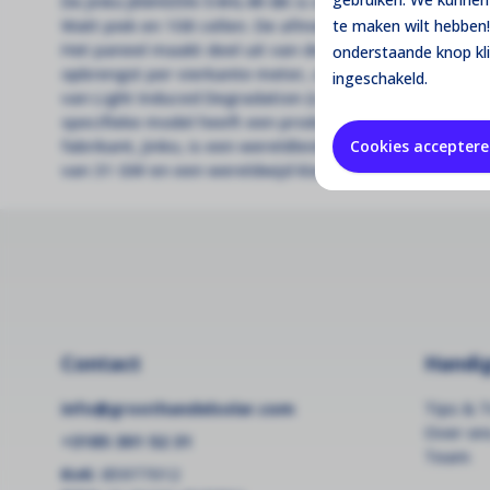
De Jinko JKM435N-54HL4R-BK is een full black / All B
Watt piek en 108 cellen. De afmetingen van dit paneel
te maken wilt hebben!
Het paneel maakt deel uit van de Tiger Neo N-Type se
onderstaande knop kl
opbrengst per vierkante meter, zelfs bij bewolkt wee
ingeschakeld.
van Light Induced Degradation (LID), wat resulteert in 
specifieke model heeft een productgarantie van 25 ja
fabrikant, Jinko, is een wereldleider in de productie 
Cookies accepter
van 31 GW en een wereldwijd klantenbestand dat vers
Contact
Handig
info@groothandelsolar.com
Tips & T
Over on
+3185 301 52 31
Team
KvK:
85977012