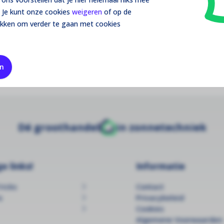
lack zonnepaneel met een vermogen van 435
 zijn 1762 x 1134 x 30 mm en het weegt 22 kg.
 Je kunt onze cookies
weigeren
of op de
rie, die bekend staat om een hogere
ikken om verder te gaan met cookies
r. Deze N-type panelen hebben ook minder last
een lagere degradatie over de tijd. Dit
ar en een vermogensgarantie van 30 jaar. De
van zonnepanelen, met een productiecapaciteit
en
preid is over meer dan 100 landen.
Dé groothandel
in zonnetechniek
e links!
Informatie
ricks
Contact
s
Privacybeleid
Cookies
Algemene Voorwaarden