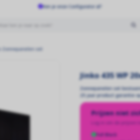
Ken je onze Configurator al?
Geen producten gevonden
x Zonnepanelen set
Jinko 435 WP 2
Zonnepanelen set bestaand
25 jaar product garantie 
Prijzen niet zi
Log in om de prijzen t
Full Black