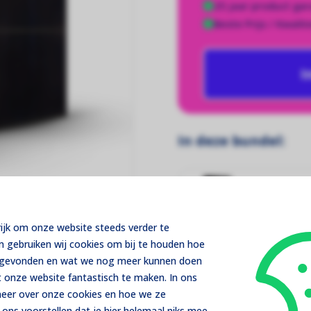
25 jaar product gar
Beste Prijs / Kwalite
I
In deze bundel:
20×
Jinko 
rijk om onze website steeds verder te
m gebruiken wij cookies om bij te houden hoe
t gevonden en wat we nog meer kunnen doen
Reviews
Pakket samenstellen
 onze website fantastisch te maken. In ons
 meer over onze cookies en hoe we ze
ons voorstellen dat je hier helemaal niks mee