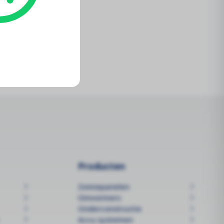
Producten
Zonnepanelen
Omvormers
Onderconstructie
Accu systemen