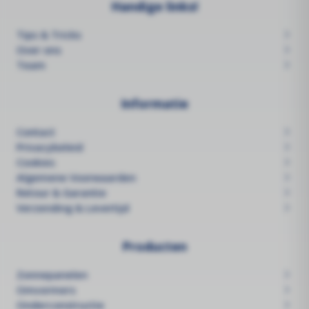
Handige links!
Tips & Tricks
Over ons
Team
Informatie
Contact
Privacybeleid
Cookies
Algemene Voorwaarden
Retour & Garantie
Verzending & Levertijd
Producten
Zonnepanelen
Omvormers
Onderconstructie