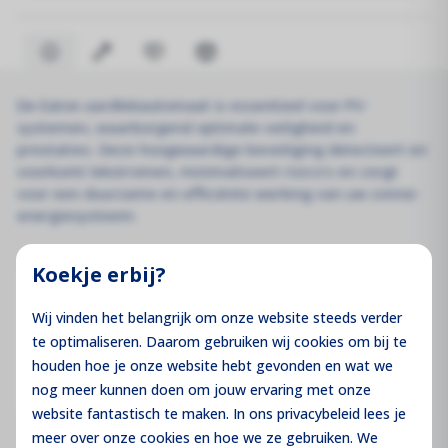
De Eaton aardlekautomaat is essentieel voor PV-
systemen, waarborgend optimale veiligheid en
prestaties. Deze hoogwaardige beveiliging detecteert en
voorkomt lekstromen, minimaliseert risico's en zorgt
voor een duurzame en efficiënte werking van uw zonne-
energiesysteem.
Koekje erbij?
Downloads
Wij vinden het belangrijk om onze website steeds verder
te optimaliseren. Daarom gebruiken wij cookies om bij te
Datasheet Eaton
houden hoe je onze website hebt gevonden en wat we
Download
aardlekautomaat 1P+N B20 0,03A
nog meer kunnen doen om jouw ervaring met onze
website fantastisch te maken. In ons privacybeleid lees je
meer over onze cookies en hoe we ze gebruiken. We