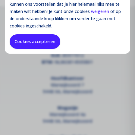
kunnen ons voorstellen dat je hier helemaal niks mee te
maken wilt hebben! Je kunt onze cookies
weigeren
of op
de onderstaande knop klikken om verder te gaan met
Contact
cookies ingeschakeld.
info@groothandelsolar.com
Cookies accepteren
+3185 301 52 31
KvK:
85977012
BTW:
NL863814505B01
Hoofdkantoor
Marwijksoord 7
9448 XA, Marwijksoord
Magazijn
Marwijksoord 4a
9448 XA, Marwijksoord