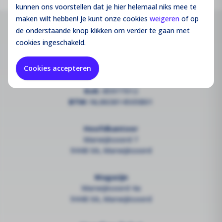
kunnen ons voorstellen dat je hier helemaal niks mee te
maken wilt hebben! Je kunt onze cookies
weigeren
of op
de onderstaande knop klikken om verder te gaan met
Contact
cookies ingeschakeld.
info@groothandelsolar.com
Cookies accepteren
+3185 301 52 31
KvK:
85977012
BTW:
NL863814505B01
Hoofdkantoor
Marwijksoord 7
9448 XA, Marwijksoord
Magazijn
Marwijksoord 4a
9448 XA, Marwijksoord