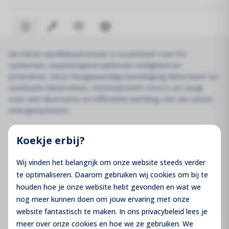
De Eaton aardlekautomaat is essentieel voor PV-
systemen, waarborgend optimale veiligheid en
prestaties. Deze hoogwaardige beveiliging detecteert en
voorkomt lekstromen, minimaliseert risico's en zorgt
voor een duurzame en efficiënte werking van uw zonne-
energiesysteem.
Koekje erbij?
Downloads
Wij vinden het belangrijk om onze website steeds verder
te optimaliseren. Daarom gebruiken wij cookies om bij te
Datasheet Eaton
houden hoe je onze website hebt gevonden en wat we
Download
aardlekautomaat 3P+N C25 0,03A
nog meer kunnen doen om jouw ervaring met onze
website fantastisch te maken. In ons privacybeleid lees je
meer over onze cookies en hoe we ze gebruiken. We