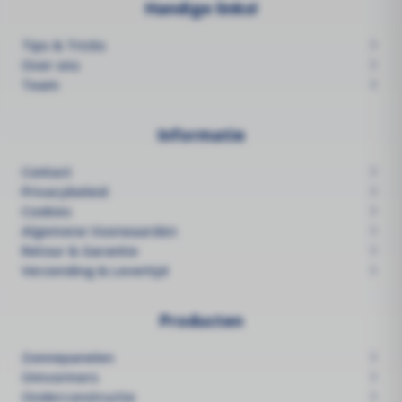
Handige links!
Tips & Tricks
Over ons
Team
Informatie
Contact
Privacybeleid
Cookies
Algemene Voorwaarden
Retour & Garantie
Verzending & Levertijd
Producten
Zonnepanelen
Omvormers
Onderconstructie