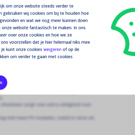
Down
rijk om onze website steeds verder te
e's PV Power Optimalisatie, specifiek
m gebruiken wij cookies om bij te houden hoe
esparing te bieden:
t gevonden en wat we nog meer kunnen doen
Da
 onze website fantastisch te maken. In ons
Op
resteert op zijn hoogst met module-level
 meer over onze cookies en hoe we ze
e en hogere inkomsten.
ons voorstellen dat je hier helemaal niks mee
ie van maar liefst 99,5%.
 Je kunt onze cookies
weigeren
of op de
 systeem drastisch met 50% minder kabels,
ikken om verder te gaan met cookies
 de technologie het mogelijk om
timalisatie-oplossing is specifiek ontworpen
omvormers.
en
evestiging via één enkele bout.
e-level monitoring voor nauwkeurige
n.
 shutdown zorgt voor extra veiligheid voor
ing met twee PV-modules, zowel in serie als