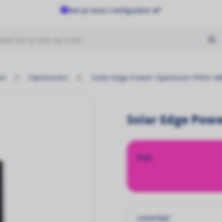
Ken je onze Configurator al?
Geen producten gevonden
en
Optimizers
Solar Edge Power Optimizer P950-
Solar Edge Pow
Prijs
Levertijd: