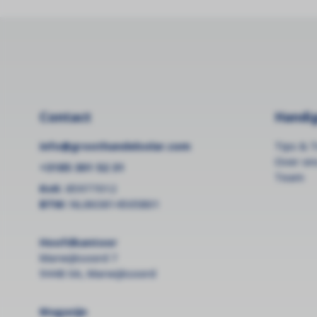
Contact
Handig
info@groothandelsolar.com
Tips & T
Over on
+3185 301 52 31
Team
KvK:
85977012
BTW:
NL863814505B01
Hoofdkantoor
Marwijksoord 7
9448 XA, Marwijksoord
Magazijn