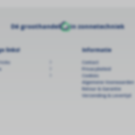
Dé groothandel
in zonnetechniek
e links!
Informatie
ricks
Contact
s
Privacybeleid
Cookies
Algemene Voorwaarden
Retour & Garantie
Verzending & Levertijd