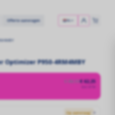
Offerte aanvragen
NL
4RM4MBY
er Optimizer P950-4RM4MBY
€ 88,93
€ 62,25
Excl. BTW
Op aanvraag`