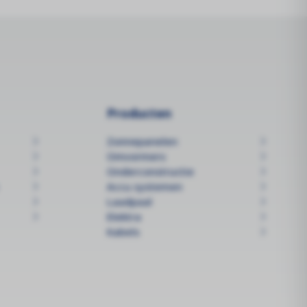
Producten
Zonnepanelen
Omvormers
Onderconstructie
Accu systemen
Laadpaal
Elektra
Kabels