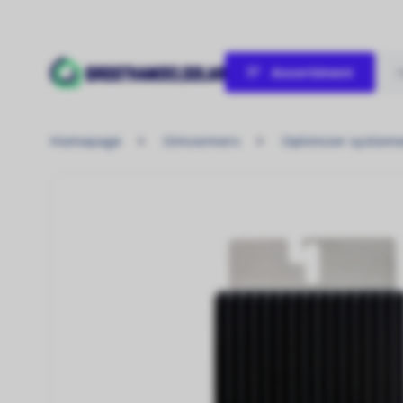
Assortiment
Verwarmen / Koelen
Homepage
Omvormers
Optimizer system