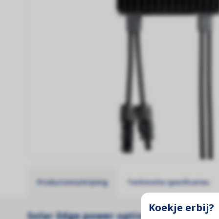
Productomschrijving
Technische specificaties
Koekje erbij?
Solar Edge power optimizer