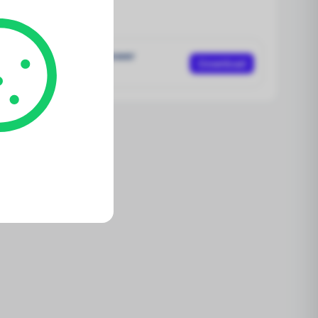
loads
tasheet Solar Edge Power
Download
timizer P950