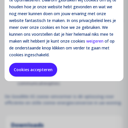
met een A4-papier, is de GoodWe XS zonne-
houden hoe je onze website hebt gevonden en wat we
omvormer een van de meest draagbare en
nog meer kunnen doen om jouw ervaring met onze
eenvoudig te installeren omvormers op de markt.
Uitstekende Capaciteit
: Deze omvormer dekt een
website fantastisch te maken. In ons privacybeleid lees je
vermogensbereik van 0,7 kW tot 3,0 kW, waardoor
meer over onze cookies en hoe we ze gebruiken. We
hij geschikt is voor diverse residentiële zonne-
kunnen ons voorstellen dat je hier helemaal niks mee te
energiebehoeften.
maken wilt hebben! Je kunt onze cookies
weigeren
of op
Optimale Efficiëntie
: Met een indrukwekkende
de onderstaande knop klikken om verder te gaan met
Europese efficiëntie van 97,2% en een DC input
cookies ingeschakeld.
oversizing van 130%, haalt u het maximale uit uw
zonnepanelen.
Cookies accepteren
Slimme Connectiviteit
: Integreer naadloos in uw
smart home met de geavanceerde LAN en Wi-Fi
communicatieopties.
De GoodWe XS zonne-omvormer is dé oplossing voor
efficiënte en stille zonne-energieconversie in uw woning.
Downloads