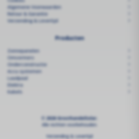
Cookies
Algemene Voorwaarden
Retour & Garantie
Verzending & Levertijd
Producten
Zonnepanelen
Omvormers
Onderconstructie
Accu systemen
Laadpaal
Elektra
Kabels
© 2026 GroothandelSolar.
Alle rechten voorbehouden.
Verzending & Levertijd