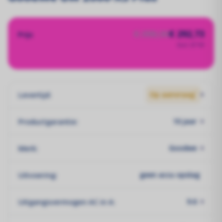
€ 390,30
€ 292,73
Prijs
Excl. BTW
Levertijd:
Op aanvraag`
Productgarantie:
10 jaar
Merk:
Goodwe
Uitvoering:
geen accu opslag
Uitgangsvermogen AC in A:
9.6