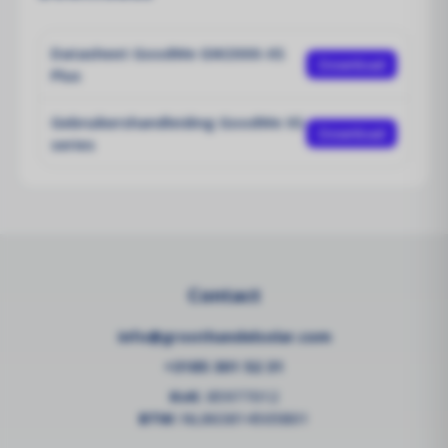
Datasheet GoodWe GW2000-XS
Download
Plus
Gebruikershandleiding GoodWe XS
Download
series
Contact
info@groothandelsolar.com
+3185 301 52 31
KvK:
85977012
BTW:
NL863814505B01