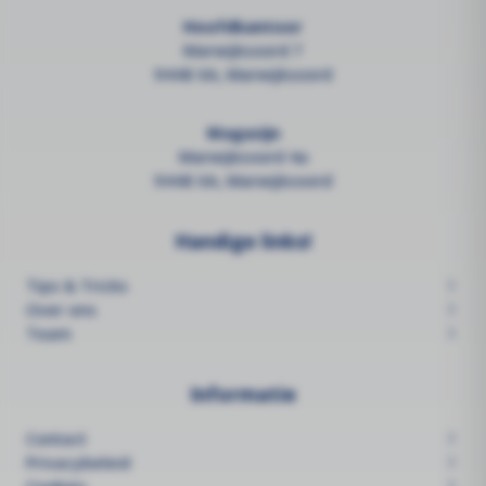
Hoofdkantoor
Marwijksoord 7
9448 XA, Marwijksoord
Magazijn
Marwijksoord 4a
9448 XA, Marwijksoord
Handige links!
Tips & Tricks
Over ons
Team
Informatie
Contact
Privacybeleid