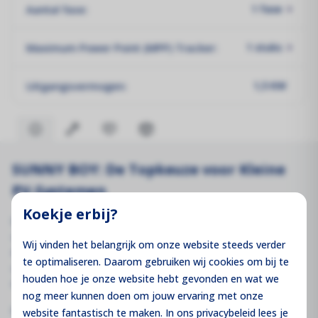
Aantal fase:
1 fase
Maximum Power Point (MPP) Tracker:
1 stuks
Uitgangsvermogen:
1,5 KW
SUNNY BOY: De Topkeuze voor Kleine
PV-Systemen
Koekje erbij?
De Sunny Boy is dé ideale omvormer voor kleine PV-
systemen. Met een breed ingangsspanningsbereik van
Wij vinden het belangrijk om onze website steeds verder
80 V tot 600 V blinkt hij uit in veelzijdigheid, module-
te optimaliseren. Daarom gebruiken wij cookies om bij te
compatibiliteit en een licht gewicht voor moeiteloze
houden hoe je onze website hebt gevonden en wat we
installatie.
nog meer kunnen doen om jouw ervaring met onze
Eenmaal geïnstalleerd, biedt de geïntegreerde
website fantastisch te maken. In ons privacybeleid lees je