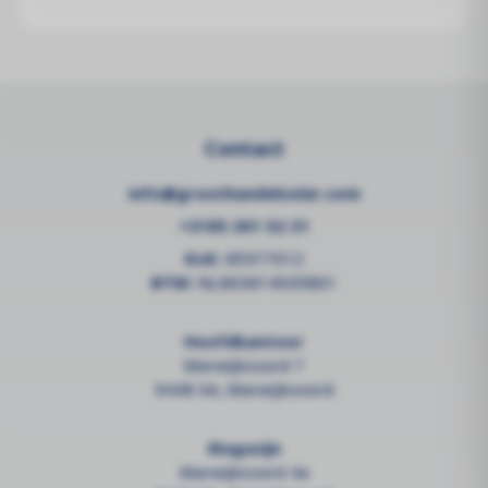
Contact
info@groothandelsolar.com
+3185 301 52 31
KvK:
85977012
BTW:
NL863814505B01
Hoofdkantoor
Marwijksoord 7
9448 XA, Marwijksoord
Magazijn
Marwijksoord 4a