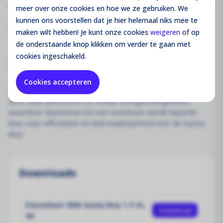
webinterface een vlotte ingebruikname. Voor monitoring
meer over onze cookies en hoe we ze gebruiken. We
zijn er diverse opties: lokaal via het eigen draadloze
kunnen ons voorstellen dat je hier helemaal niks mee te
netwerk van het apparaat of online via Sunny Portal of
maken wilt hebben! Je kunt onze cookies
weigeren
of op
Sunny Places.
de onderstaande knop klikken om verder te gaan met
cookies ingeschakeld.
Wat het echt onderscheidt, is de geïntegreerde SMA
Smart Connected service. Deze zorgt voor gemak en
comfort voor zowel PV-systeembeheerders als
Cookies accepteren
installateurs. De automatische omvormermonitoring
door SMA detecteert en meldt onregelmatigheden,
waardoor downtime tot een minimum wordt beperkt.
Kies voor efficiëntie en betrouwbaarheid met de Sunny
Boy!
Downloads
Datasheet SMA Sunny Boy 1.5 VL-
Download
40