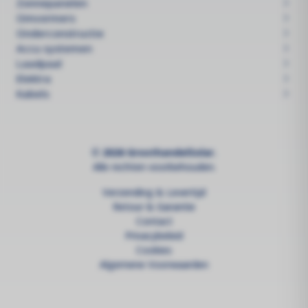
Zonnepanelen
Omvormers
Onderconstructie
Accu systemen
Laadpaal
Elektra
Kabels
© 2026 GroothandelSolar.
Alle rechten voorbehouden.
Verzending & Levertijd
Retour & Garantie
Contact
Privacybeleid
Cookies
Algemene Voorwaarden