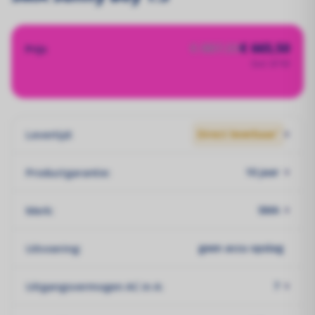
€ 887,33
€ 665,50
Prijs
Excl. BTW
Levertijd:
Direct leverbaar`
Productgarantie:
10 jaar
Merk:
SMA
Uitvoering:
geen accu opslag
Uitgangsvermogen AC in A:
7