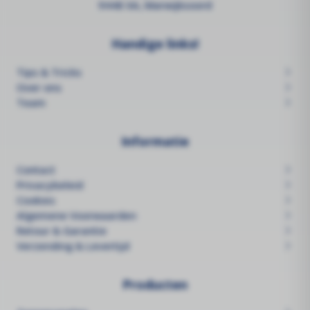
9448 XA, Marwijksoord
Handige links!
Tips & Tricks
Over ons
Team
Informatie
Contact
Privacybeleid
Cookies
Algemene Voorwaarden
Retour & Garantie
Verzending & Levertijd
Producten