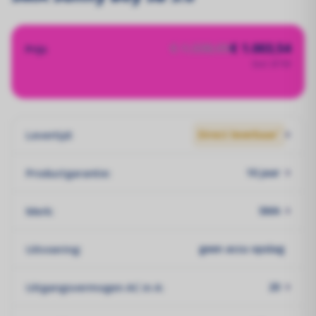
€ 1.338,05
€ 1.003,54
Prijs
Excl. BTW
Levertijd:
Direct leverbaar`
Productgarantie:
10 jaar
Merk:
SMA
Uitvoering:
geen accu opslag
Uitgangsvermogen AC in A:
20