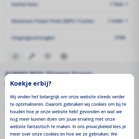
Aantal fase:
1 fase
Maximum Power Point (MPP) Tracker:
1 stuks
Uitgangsvermogen:
3 KW
SUNNY BOY: Slimme Zonne-
Koekje erbij?
Energieopwekking voor Thuis
Verhoog uw energieopbrengst met de nieuwe Sunny Boy
Wij vinden het belangrijk om onze website steeds verder
3.0-6.0, speciaal ontworpen voor particuliere woningen.
te optimaliseren. Daarom gebruiken wij cookies om bij te
Deze omvormer integreert de SMA Smart Connected
houden hoe je onze website hebt gevonden en wat we
service met intelligente technologie voor elke omgeving.
nog meer kunnen doen om jouw ervaring met onze
Zijn lichte design zorgt voor een snelle en eenvoudige
website fantastisch te maken. In ons privacybeleid lees je
installatie.
meer over onze cookies en hoe we ze gebruiken. We