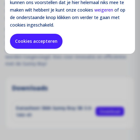
kunnen ons voorstellen dat je hier helemaal niks mee te
Dankzij de ingebouwde webinterface kan de Sunny Boy
maken wilt hebben! Je kunt onze cookies
weigeren
of op
eenvoudig via smartphone of tablet in gebruik worden
genomen.
de onderstaande knop klikken om verder te gaan met
cookies ingeschakeld.
Deze omvormer is klaar voor de toekomst, ondersteund
door de huidige communicatienormen. Dit betekent dat
Cookies accepteren
intelligente energiebeheeroplossingen en SMA
opslagoplossingen op elk moment flexibel kunnen
worden toegevoegd. Kies voor innovatie en efficiëntie
met de Sunny Boy!
Downloads
Datasheet SMA Sunny Boy SB 3.0-
Download
1AV-41