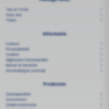
Tips & Tricks
Over ons
Team
Informatie
Contact
Privacybeleid
Cookies
Algemene Voorwaarden
Retour & Garantie
Verzending & Levertijd
Producten
Zonnepanelen
Omvormers
Onderconstructie