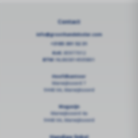
Contact
info@groothandelsolar.com
+3185 301 52 31
KvK:
85977012
BTW:
NL863814505B01
Hoofdkantoor
Marwijksoord 7
9448 XA, Marwijksoord
Magazijn
Marwijksoord 4a
9448 XA, Marwijksoord
Handige links!