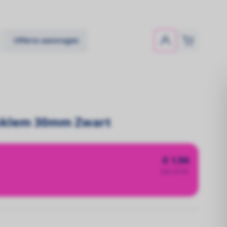
Offerte aanvragen
enklem 30mm Zwart
€ 1,94
Excl. BTW