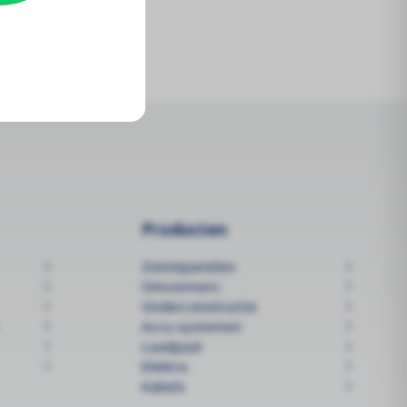
Producten
Zonnepanelen
Omvormers
Onderconstructie
Accu systemen
Laadpaal
Elektra
Kabels