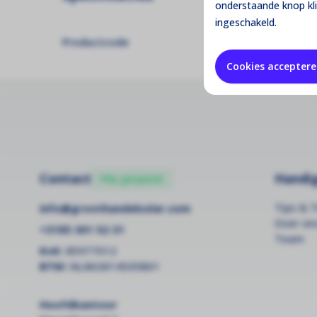
onderstaande knop kl
ingeschakeld.
Productcode
Cookies accepter
•
Handig
Contact
Nu geopend
Tips & T
info@groothandelsolar.com
Over on
+3185 301 52 31
Team
KvK:
85977012
BTW:
NL863814505B01
Hoofdkantoor