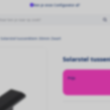
Ken je onze Configurator al?
Geen producten gevonden
Solarstel tussenklem 30mm Zwart
Solarstel tuss
Prijs