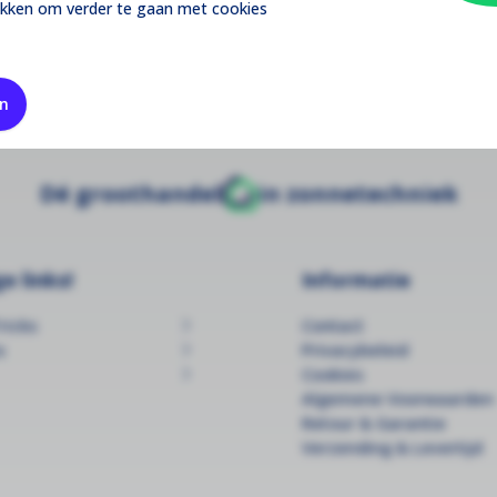
ikken om verder te gaan met cookies
G3300-3540B
en
Dé groothandel
in zonnetechniek
e links!
Informatie
ricks
Contact
s
Privacybeleid
Cookies
Algemene Voorwaarden
Retour & Garantie
Verzending & Levertijd