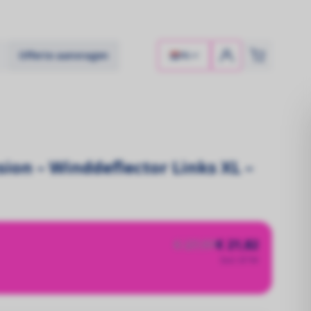
Offerte aanvragen
NL
sion – Winddeflector Links XL –
€ 27,97
€ 21,82
Excl. BTW