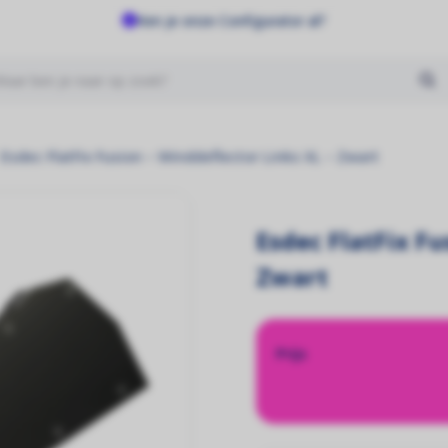
Ken je onze Configurator al?
Geen producten gevonden
Esdec FlatFix Fusion – Winddeflector Links XL – Zwart
Esdec FlatFix Fu
Zwart
Prijs