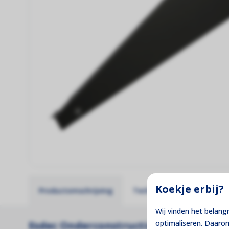
Koekje erbij?
Productomschrijving
Technische specificaties
Wij vinden het belang
optimaliseren. Daaro
Esdec Onderconstructie voor Platte 