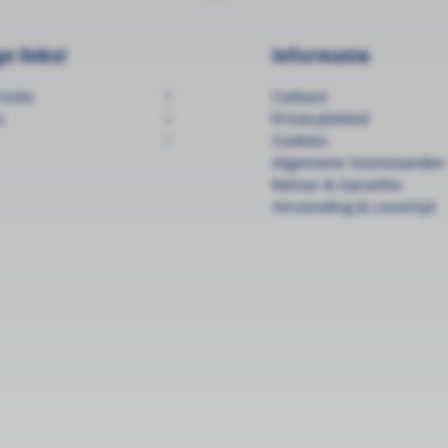
e links!
Informatie
ricks
Contact
s
Privacybeleid
Cookies
Algemene Voorwaarden
Retour & Garantie
Verzending & Levertijd