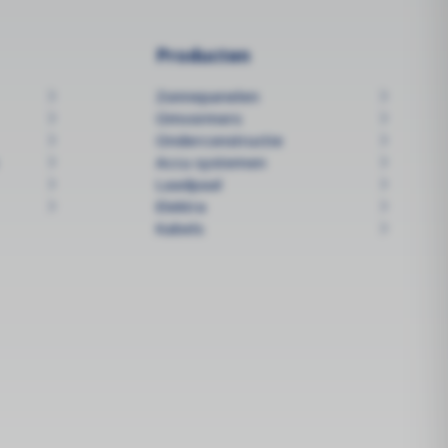
Producten
Zonnepanelen
Omvormers
Onderconstructie
Accu systemen
Laadpaal
Elektra
Kabels