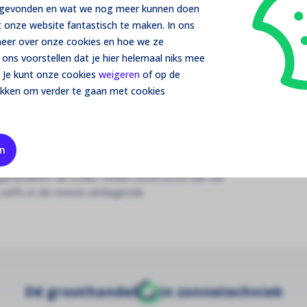
t gevonden en wat we nog meer kunnen doen
le met de Esdec onderconstructie. Speciaal
 onze website fantastisch te maken. In ons
 biedt Esdec een solide basis voor optimale
 meer over onze cookies en hoe we ze
ons voorstellen dat je hier helemaal niks mee
 Je kunt onze cookies
weigeren
of op de
constructie integreert vlekkeloos met platte
ikken om verder te gaan met cookies
sch en functioneel zonne-energiesysteem.
e en snelle montage met het innovatieve
latiekosten.
uit premium materialen, biedt de Esdec
en
tand is tegen wind, weer en tijd.
t garandeert de Esdec onderconstructie dat uw
 zelfs in de meest uitdagende
Dé groothandel
in zonnetechniek