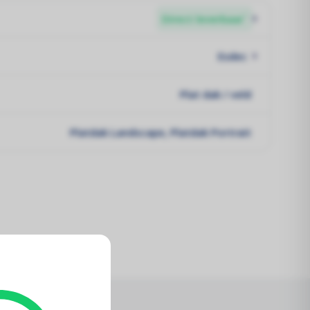
Direct leverbaar`
Esdec
Plat dak / veld
Platdak Landscape, Platdak Portrait