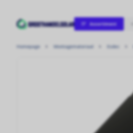
Assortiment
Verwarmen / Koelen
Homepage
Montagemateriaal
Esdec