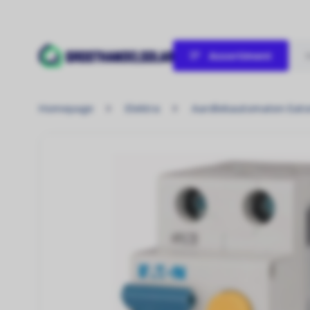
Assortiment
Verwarmen / Koelen
Homepage
Elektra
Aardlekautomaten Eat