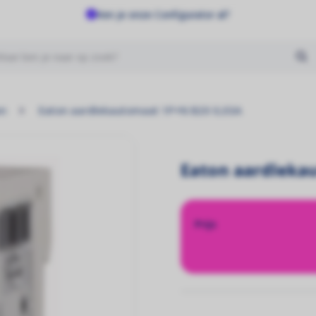
Ken je onze Configurator al?
Geen producten gevonden
on
Eaton aardlekautomaat 1P+N B20 0,03A
Eaton aardleka
Prijs