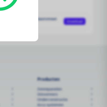
loads
tasheet Eaton aardlekautomaat
Download
+N B20 0,03A
Producten
Zonnepanelen
Omvormers
Onderconstructie
Accu systemen