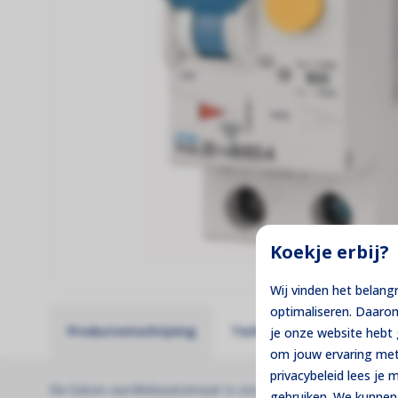
Koekje erbij?
Wij vinden het belang
optimaliseren. Daaro
Productomschrijving
Technische specificaties
je onze website heb
om jouw ervaring met
privacybeleid lees je
De Eaton aardlekautomaat is essentieel voor PV-syst
gebruiken. We kunnen 