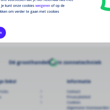
Down
 en voorkomt lekstromen, minimaliseert
 Je kunt onze cookies
weigeren
of op de
rking van uw zonne-energiesysteem.
ikken om verder te gaan met cookies
Da
1P
en
Dé groothandel
in zonnetechniek
e links!
Informatie
ricks
Contact
s
Privacybeleid
Cookies
Algemene Voorwaarden