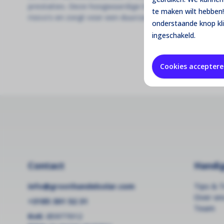
prestaties. Deze hoogwaardige beveiliging detecteert
te maken wilt hebben!
risico's en zorgt voor een duurzame en efficiënte we
onderstaande knop kl
ingeschakeld.
Cookies accepter
Contact
Handig
info@groothandelsolar.com
Tips & T
Over on
+3185 301 52 31
Team
KvK:
85977012