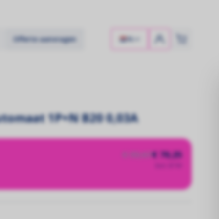
Offerte aanvragen
NL
utomaat 1P+N B20 0,03A
€ 93,67
€ 70,25
Excl. BTW