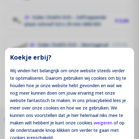
2×
Esdec ClickFit EVO – Zelftappende
€ 0,86
plaat schroef 6,0 x 25 mm SW8 HEX
4×
€ 91,92
Esdec ClickFit EVO – Montagerail
€ 71,68
l= 2338 mm
Koekje erbij?
Wij vinden het belangrijk om onze website steeds verder
2×
€ 7,76
Esdec ClickFit EVO – Aluminium
te optimaliseren. Daarom gebruiken wij cookies om bij te
€ 6,06
Koppelstuk
houden hoe je onze website hebt gevonden en wat we
nog meer kunnen doen om jouw ervaring met onze
website fantastisch te maken. In ons privacybeleid lees je
meer over onze cookies en hoe we ze gebruiken. We
kunnen ons voorstellen dat je hier helemaal niks mee te
Specificaties
maken wilt hebben! Je kunt onze cookies
weigeren
of op
de onderstaande knop klikken om verder te gaan met
cookies ingeschakeld.