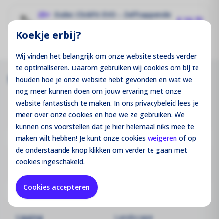
25×
Esdec ClickFit EVO – Zelftappende
€ 10,75
plaat schroef 6,0 x 25 mm SW8 HEX
Koekje erbij?
Wij vinden het belangrijk om onze website steeds verder
te optimaliseren. Daarom gebruiken wij cookies om bij te
Specificaties
houden hoe je onze website hebt gevonden en wat we
nog meer kunnen doen om jouw ervaring met onze
website fantastisch te maken. In ons privacybeleid lees je
Productcode
G3900-1104
meer over onze cookies en hoe we ze gebruiken. We
kunnen ons voorstellen dat je hier helemaal niks mee te
Geschikt voor
Staal trapezium
maken wilt hebben! Je kunt onze cookies
weigeren
of op
de onderstaande knop klikken om verder te gaan met
cookies ingeschakeld.
Type dak
Schuin
Cookies accepteren
Aantal Panelen
4
Ligging
Landscape